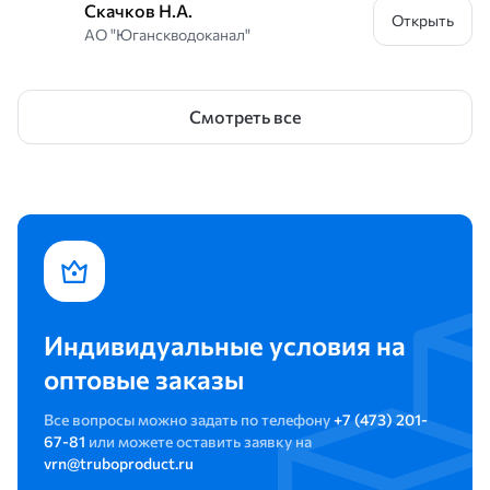
Скачков Н.А.
задачам, выполнять работы качественно и в
Открыть
АО "Юганскводоканал"
срок.
Рекомендуем ООО ПО "Трубное решение Урал"
как надежного и стабильного делового
Смотреть все
Партнёра.
Индивидуальные условия на
оптовые заказы
Все вопросы можно задать по телефону
+7 (473) 201-
67-81
или можете оставить заявку на
vrn@truboproduct.ru