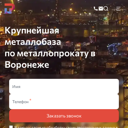
Поиск
по
катал
Крупнейшая
металлобаза
по металлопрокату в
Воронеже
Имя
Телефон
Заказать звонок
Я даю
согласие
на обработку своих персональных данных в